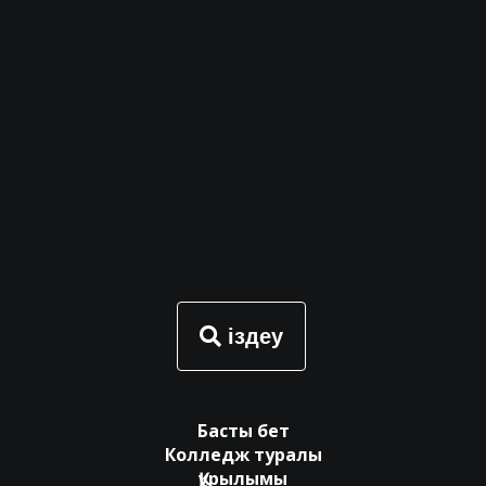
іздеу
Басты бет
Колледж туралы
Құрылымы