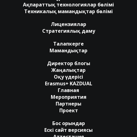
Ақпараттық технологиялар бөлімі
Техникалық мамандықтар бөлімі
Лицензиялар
Стратегиялық даму
Талапкерге
Мамандықтар
Директор блогы
Жаңалықтар
Оқу үдерісі
Erasmus+ KAZDUAL
Главная
Мероприятия
Партнеры
Проект
Бос орындар
Ескі сайт версиясы
Аттестация