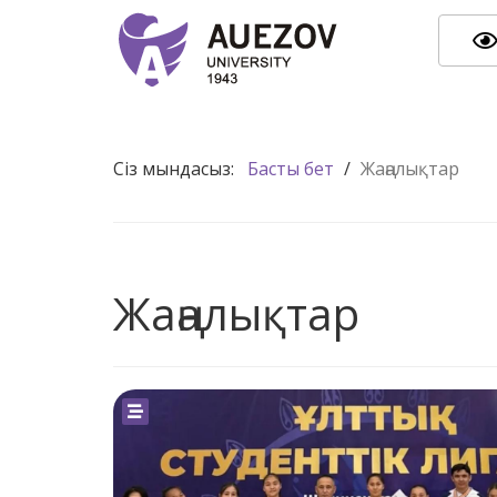
Сіз мындасыз:
Басты бет
/
Жаңалықтар
Жаңалықтар