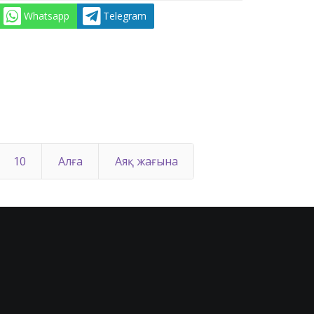
Whatsapp
Telegram
10
Алға
Аяқ жағына