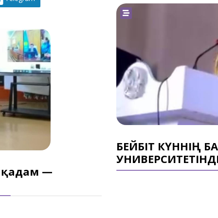
БЕЙБІТ КҮННІҢ Б
УНИВЕРСИТЕТІНД
 қадам —