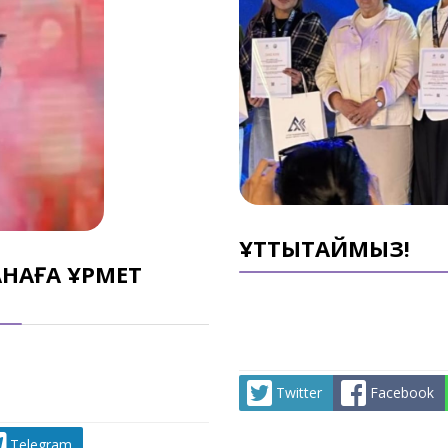
ҚҰТТЫҚТАЙМЫЗ!
НАҒА ҚҰРМЕТ
Twitter
Facebook
Telegram