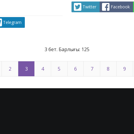
Twitter
Facebook
Telegram
3 бет. Барлығы: 125
2
3
4
5
6
7
8
9