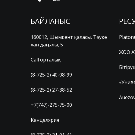
БАЙЛАНЫС
РЕС
160012, Шымкент қаласы, Тәуке
Platon
хан даңғылы, 5
ЖОО А
Call орталық
Бітіру
(8-725-2) 40-08-99
«Униве
(8-725-2) 27-38-52
Auezov
+7(747)-275-75-00
Канцелярия