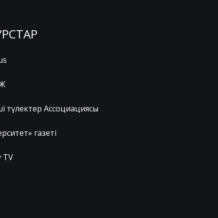
УРСТАР
us
Ж
ші түлектер Ассоциациясы
рситет» газеті
 TV