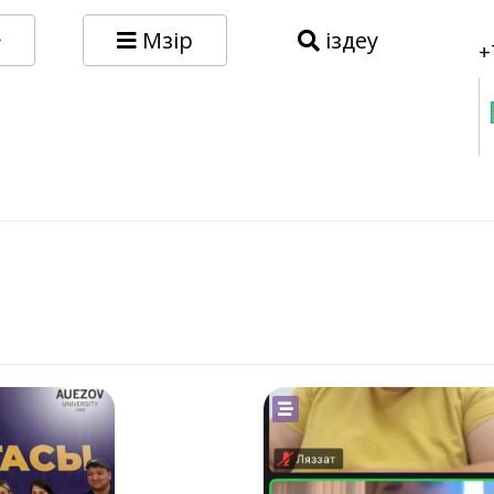
Мәзір
іздеу
+