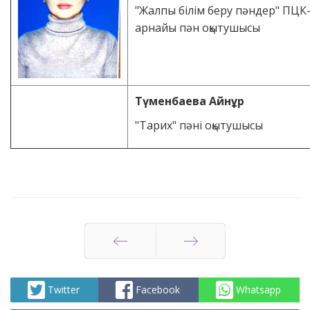
"Жалпы білім беру пәндер" ПЦК
арнайы пән оқытушысы
Түменбаева Айнұр
"Тарих" пәні оқытушысы
Артқа
Алға
Twitter
Facebook
Whatsapp