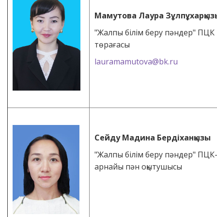
Мамутова Лаура Зұлпұхарқыз
"Жалпы білім беру пәндер" ПЦК
төрағасы
lauramamutova@bk.ru
Сейду Мадина Бердіханқызы
"Жалпы білім беру пәндер" ПЦК
арнайы пән оқытушысы