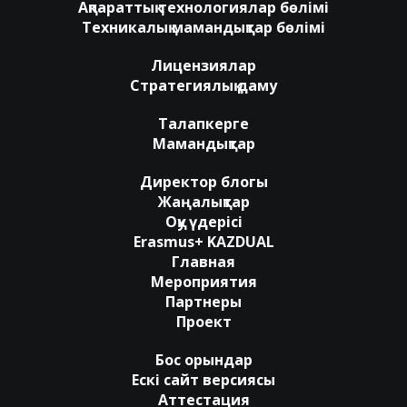
Ақпараттық технологиялар бөлімі
Техникалық мамандықтар бөлімі
Лицензиялар
Стратегиялық даму
Талапкерге
Мамандықтар
Директор блогы
Жаңалықтар
Оқу үдерісі
Erasmus+ KAZDUAL
Главная
Мероприятия
Партнеры
Проект
Бос орындар
Ескі сайт версиясы
Аттестация