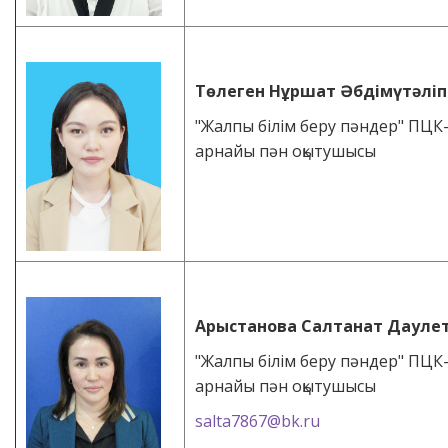
Төлеген Нұршат Әбдімүтәліп
"Жалпы білім беру пәндер" ПЦК
арнайы пән оқытушысы
Арыстанова Салтанат Даулет
"Жалпы білім беру пәндер" ПЦК
арнайы пән оқытушысы
salta7867@bk.ru