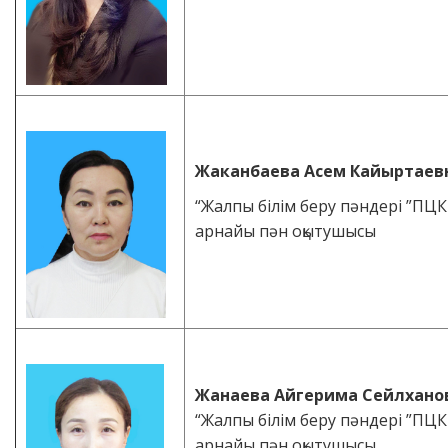
Жаканбаева Асем Кайыртаев
“Жалпы білім беру пәндері ”ПЦ
арнайы пән оқытушысы
Жанаева Айгерима Сейлхано
“Жалпы білім беру пәндері ”ПЦ
арнайы пән оқытушысы