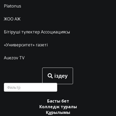
Platonus
ЖОО АЖ
Бітіруші түлектер Ассоциациясы
«Университет» газеті
Auezov TV
іздеу
Басты бет
Колледж туралы
Құрылымы