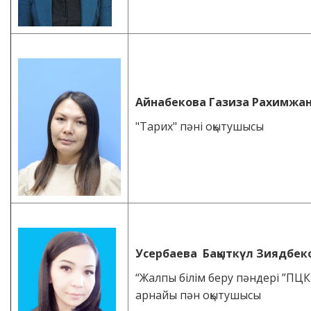
Айнабекова Газиза Рахимжа
"Тарих" пәні оқытушысы
Усербаева Бақыткүл Зиядбек
“Жалпы білім беру пәндері ”ПЦ
арнайы пән оқытушысы