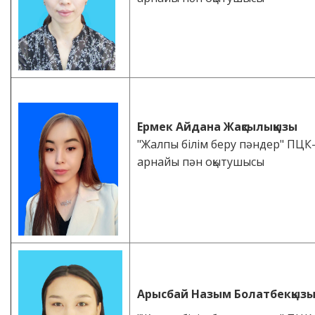
Ермек Айдана Жақсылыққызы
"Жалпы білім беру пәндер" ПЦК
арнайы пән оқытушысы
Арысбай Назым Болатбекқыз