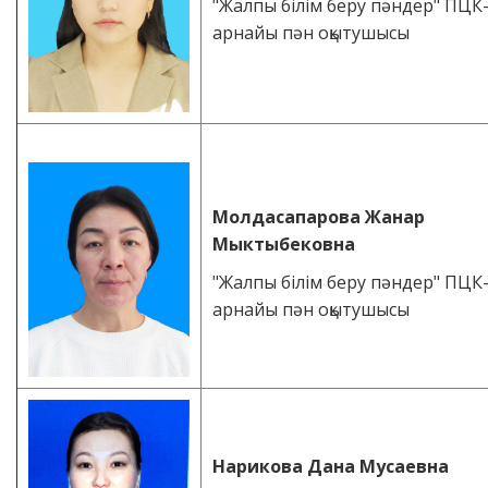
"Жалпы білім беру пәндер" ПЦК
арнайы пән оқытушысы
Молдасапарова Жанар
Мыктыбековна
"Жалпы білім беру пәндер" ПЦК
арнайы пән оқытушысы
Нарикова Дана Мусаевна