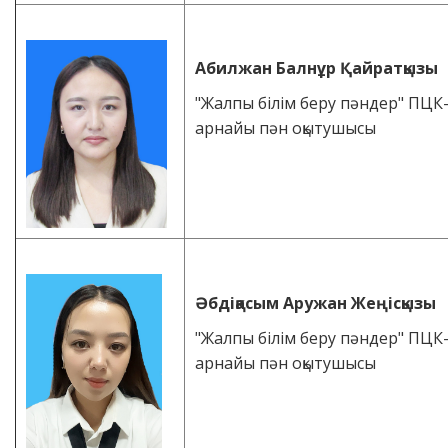
Абилжан Балнұр Қайратқызы
"Жалпы білім беру пәндер" ПЦК
арнайы пән оқытушысы
Әбдіқасым Аружан Жеңісқызы
"Жалпы білім беру пәндер" ПЦК
арнайы пән оқытушысы