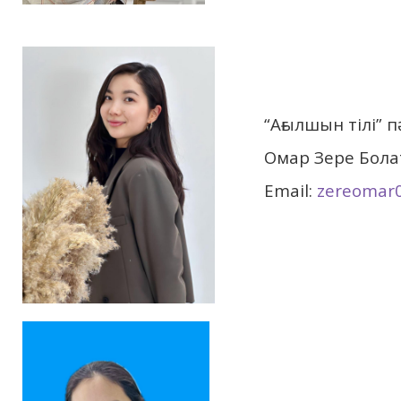
“Ағылшын тілі”
Омар Зере Бол
Email:
zereomar