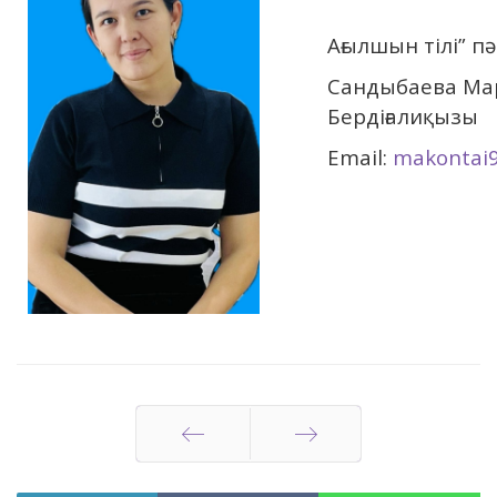
Ағылшын тілі” 
Сандыбаева Ма
Бердіғалиқызы
Email:
makontai9
Артқа
Алға