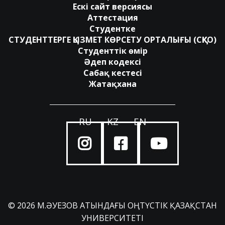
Ескі сайт версиясы
Аттестация
Студентке
СТУДЕНТТЕРГЕ ҚЫЗМЕТ КӨРСЕТУ ОРТАЛЫҒЫ (СҚКО)
Студенттік өмір
Әдеп кодексі
Сабақ кестесі
Жатақхана
RU
KZ
EN
© 2026 М.ӘУЕЗОВ АТЫНДАҒЫ ОҢТҮСТІК ҚАЗАҚСТАН
УНИВЕРСИТЕТІ