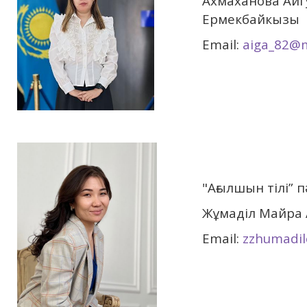
Ахмаханова Айг
Ермекбайкызы
Email:
aiga_82@m
"Ағылшын тілі”
Жұмаділ Майра
Email:
zzhumadil