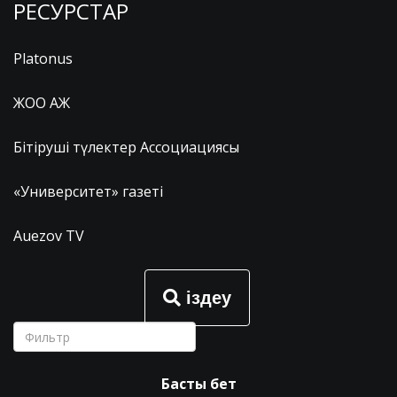
РЕСУРСТАР
Platonus
ЖОО АЖ
Бітіруші түлектер Ассоциациясы
«Университет» газеті
Auezov TV
іздеу
Басты бет