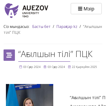
Мәзір
Сіз мындасыз:
Басты бет
/
Парақтар kz
/
“Ағылшын
тілі” ПЦК
“Ағылшын тілі” ПЦК
03 Сәуір 2024
03 Сәуір 2024
22 Қыркүйек 2025
“Ағылшын тілі” 