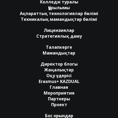
Колледж туралы
Құрылымы
Ақпараттық технологиялар бөлімі
Техникалық мамандықтар бөлімі
Лицензиялар
Стратегиялық даму
Талапкерге
Мамандықтар
Директор блогы
Жаңалықтар
Оқу үдерісі
Erasmus+ KAZDUAL
Главная
Мероприятия
Партнеры
Проект
Бос орындар