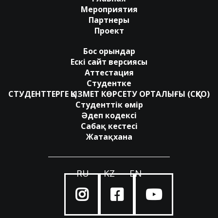
Мероприятия
Партнеры
Проект
Бос орындар
Ескі сайт версиясы
Аттестация
Студентке
СТУДЕНТТЕРГЕ ҚЫЗМЕТ КӨРСЕТУ ОРТАЛЫҒЫ (СҚКО)
Студенттік өмір
Әдеп кодексі
Сабақ кестесі
Жатақхана
RU
KZ
EN