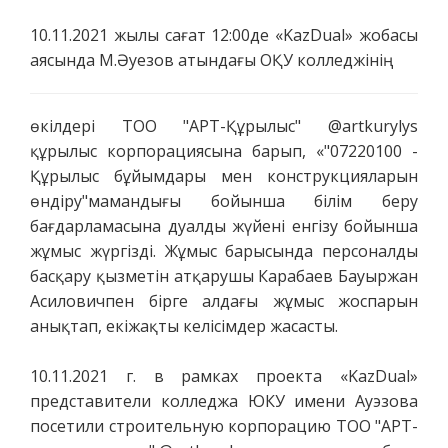
10.11.2021 жылы сағат 12:00де «KazDual» жобасы
аясында М.Әуезов атындағы ОҚУ колледжінің
өкілдері ТОО "АРТ-Құрылыс" @artkurylys
құрылыс корпорациясына барып, «"07220100 -
Құрылыс бұйымдары мен конструкцияларын
өндіру"мамандығы бойынша білім беру
бағдарламасына дуалды жүйені енгізу бойынша
жұмыс жүргізді. Жұмыс барысында персоналды
басқару қызметін атқарушы Карабаев Бауыржан
Асиловичпен бірге алдағы жұмыс жоспарын
анықтап, екіжақты келісімдер жасасты.
10.11.2021 г. в рамках проекта «KazDual»
представители колледжа ЮКУ имени Ауэзова
посетили строительную корпорацию ТОО "АРТ-