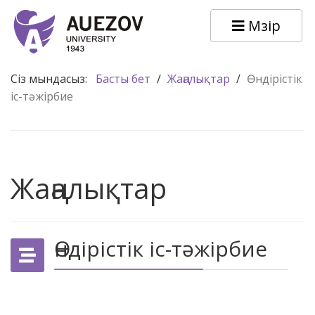
Мәзір
Сіз мындасыз:
Басты бет
/
Жаңалықтар
/
Өндірістік
іс-тәжірбие
Жаңалықтар
Өндірістік іс-тәжірбие