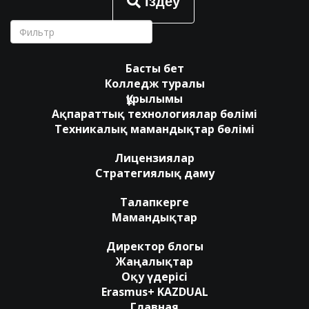
іздеу
Басты бет
Колледж туралы
Құрылымы
Ақпараттық технологиялар бөлімі
Техникалық мамандықтар бөлімі
Лицензиялар
Стратегиялық даму
Талапкерге
Мамандықтар
Директор блогы
Жаңалықтар
Оқу үдерісі
Erasmus+ KAZDUAL
Главная