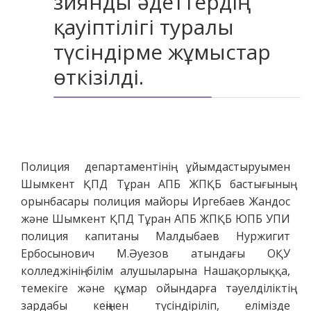
зиянды әдеттердің
қауіптілігі туралы
түсіндірме жұмыстар
өткізілді.
Полиция департаментінің ұйымдастыруымен
Шымкент ҚПД Тұран АПБ ЖПҚБ бастығының
орынбасары полиция майоры Иргебаев Жандос
және Шымкент ҚПД Тұран АПБ ЖПҚБ ЮПБ УПИ
полиция капитаны Малдыбаев Нуржигит
Ербосынович М.Әуезов атындағы ОҚУ
колледжінің білім алушыларына Нашақорлыққа,
темекіге және құмар ойындарға тәуелділіктің
зардабы кеңінен түсіндіріліп, елімізде