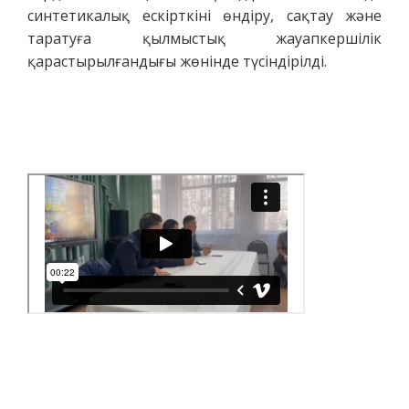
синтетикалық ескірткіні өндіру, сақтау және
таратуға қылмыстық жауапкершілік
қарастырылғандығы жөнінде түсіндірілді.