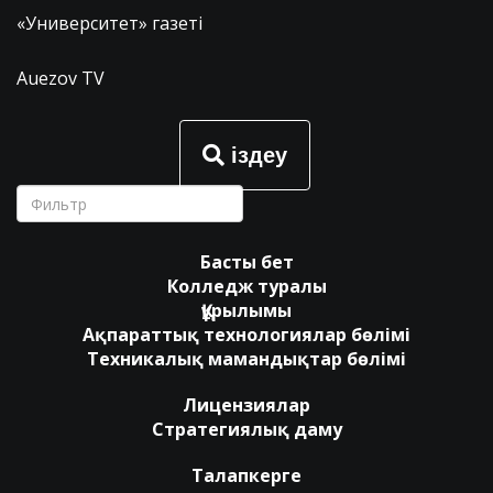
«Университет» газеті
Auezov TV
іздеу
Басты бет
Колледж туралы
Құрылымы
Ақпараттық технологиялар бөлімі
Техникалық мамандықтар бөлімі
Лицензиялар
Стратегиялық даму
Талапкерге