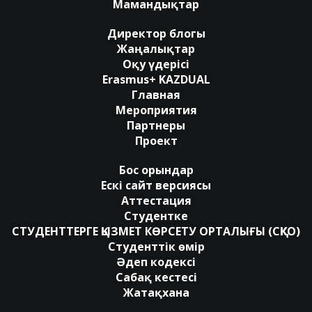
Мамандықтар
Директор блогы
Жаңалықтар
Оқу үдерісі
Erasmus+ KAZDUAL
Главная
Мероприятия
Партнеры
Проект
Бос орындар
Ескі сайт версиясы
Аттестация
Студентке
СТУДЕНТТЕРГЕ ҚЫЗМЕТ КӨРСЕТУ ОРТАЛЫҒЫ (СҚКО)
Студенттік өмір
Әдеп кодексі
Сабақ кестесі
Жатақхана