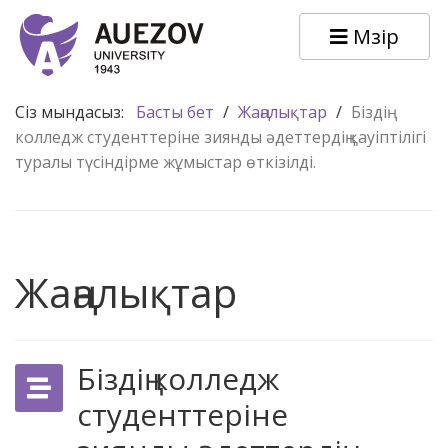
Мәзір
Сіз мындасыз:
Басты бет
/
Жаңалықтар
/
Біздің
колледж студенттеріне зиянды әдеттердің қауіптілігі
туралы түсіндірме жұмыстар өткізілді.
Жаңалықтар
Біздің колледж
студенттеріне